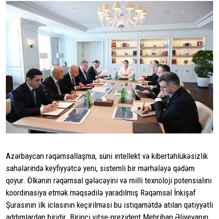
Azərbaycan rəqəmsallaşma, süni intellekt və kibertəhlükəsizlik
sahələrində keyfiyyətcə yeni, sistemli bir mərhələyə qədəm
qoyur. Ölkənin rəqəmsal gələcəyini və milli texnoloji potensialını
koordinasiya etmək məqsədilə yaradılmış Rəqəmsal İnkişaf
Şurasının ilk iclasının keçirilməsi bu istiqamətdə atılan qətiyyətli
addımlardan biridir. Birinci vitse-prezident Mehriban Əliyevanın