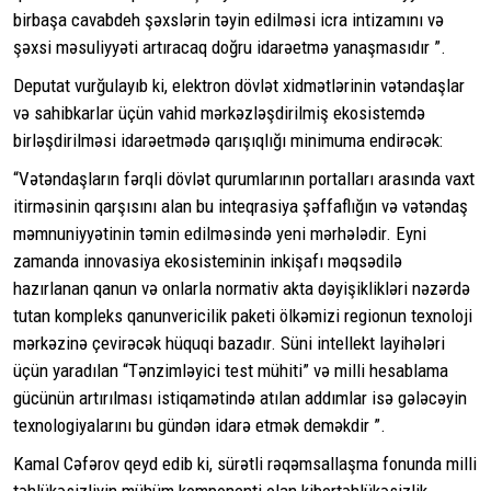
birbaşa cavabdeh şəxslərin təyin edilməsi icra intizamını və
şəxsi məsuliyyəti artıracaq doğru idarəetmə yanaşmasıdır ”.
Deputat vurğulayıb ki, elektron dövlət xidmətlərinin vətəndaşlar
və sahibkarlar üçün vahid mərkəzləşdirilmiş ekosistemdə
birləşdirilməsi idarəetmədə qarışıqlığı minimuma endirəcək:
“Vətəndaşların fərqli dövlət qurumlarının portalları arasında vaxt
itirməsinin qarşısını alan bu inteqrasiya şəffaflığın və vətəndaş
məmnuniyyətinin təmin edilməsində yeni mərhələdir. Eyni
zamanda innovasiya ekosisteminin inkişafı məqsədilə
hazırlanan qanun və onlarla normativ akta dəyişiklikləri nəzərdə
tutan kompleks qanunvericilik paketi ölkəmizi regionun texnoloji
mərkəzinə çevirəcək hüquqi bazadır. Süni intellekt layihələri
üçün yaradılan “Tənzimləyici test mühiti” və milli hesablama
gücünün artırılması istiqamətində atılan addımlar isə gələcəyin
texnologiyalarını bu gündən idarə etmək deməkdir ”.
Kamal Cəfərov qeyd edib ki, sürətli rəqəmsallaşma fonunda milli
təhlükəsizliyin mühüm komponenti olan kibertəhlükəsizlik