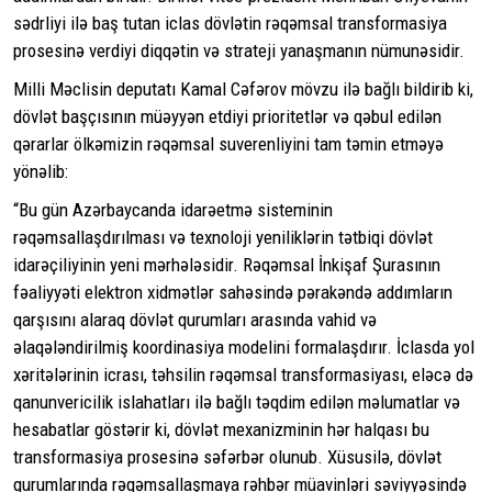
sədrliyi ilə baş tutan iclas dövlətin rəqəmsal transformasiya
prosesinə verdiyi diqqətin və strateji yanaşmanın nümunəsidir.
Milli Məclisin deputatı Kamal Cəfərov mövzu ilə bağlı bildirib ki,
dövlət başçısının müəyyən etdiyi prioritetlər və qəbul edilən
qərarlar ölkəmizin rəqəmsal suverenliyini tam təmin etməyə
yönəlib:
“Bu gün Azərbaycanda idarəetmə sisteminin
rəqəmsallaşdırılması və texnoloji yeniliklərin tətbiqi dövlət
idarəçiliyinin yeni mərhələsidir. Rəqəmsal İnkişaf Şurasının
fəaliyyəti elektron xidmətlər sahəsində pərakəndə addımların
qarşısını alaraq dövlət qurumları arasında vahid və
əlaqələndirilmiş koordinasiya modelini formalaşdırır. İclasda yol
xəritələrinin icrası, təhsilin rəqəmsal transformasiyası, eləcə də
qanunvericilik islahatları ilə bağlı təqdim edilən məlumatlar və
hesabatlar göstərir ki, dövlət mexanizminin hər halqası bu
transformasiya prosesinə səfərbər olunub. Xüsusilə, dövlət
qurumlarında rəqəmsallaşmaya rəhbər müavinləri səviyyəsində