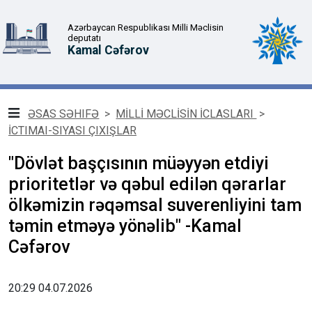
Azərbaycan Respublikası Milli Məclisin
deputatı
Kamal Cəfərov
ƏSAS SƏHIFƏ
>
MİLLİ MƏCLİSİN İCLASLARI
>
İCTIMAI-SIYASI ÇIXIŞLAR
"Dövlət başçısının müəyyən etdiyi
prioritetlər və qəbul edilən qərarlar
ölkəmizin rəqəmsal suverenliyini tam
təmin etməyə yönəlib" -Kamal
Cəfərov
20:29 04.07.2026