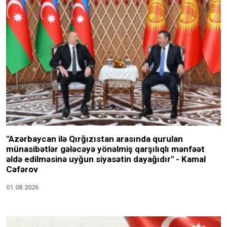
"Azərbaycan ilə Qırğızıstan arasında qurulan
münasibətlər gələcəyə yönəlmiş qarşılıqlı mənfəət
əldə edilməsinə uyğun siyasətin dayağıdır" - Kamal
Cəfərov
01.08.2026