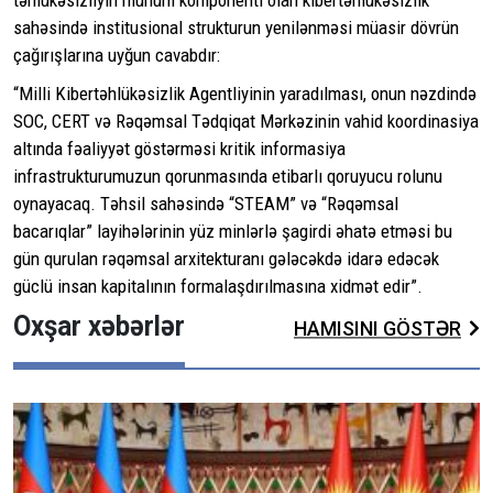
sahəsində institusional strukturun yenilənməsi müasir dövrün
çağırışlarına uyğun cavabdır:
“Milli Kibertəhlükəsizlik Agentliyinin yaradılması, onun nəzdində
SOC, CERT və Rəqəmsal Tədqiqat Mərkəzinin vahid koordinasiya
altında fəaliyyət göstərməsi kritik informasiya
infrastrukturumuzun qorunmasında etibarlı qoruyucu rolunu
oynayacaq. Təhsil sahəsində “STEAM” və “Rəqəmsal
bacarıqlar” layihələrinin yüz minlərlə şagirdi əhatə etməsi bu
gün qurulan rəqəmsal arxitekturanı gələcəkdə idarə edəcək
güclü insan kapitalının formalaşdırılmasına xidmət edir”.
Oxşar xəbərlər
HAMISINI GÖSTƏR