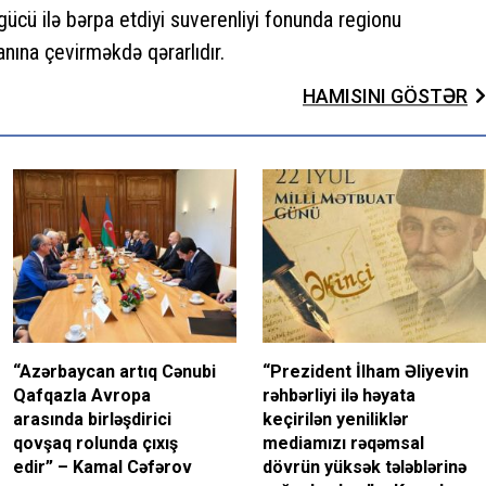
ücü ilə bərpa etdiyi suverenliyi fonunda regionu
nına çevirməkdə qərarlıdır.
HAMISINI GÖSTƏR
“Azərbaycan artıq Cənubi
“Prezident İlham Əliyevin
Qafqazla Avropa
rəhbərliyi ilə həyata
arasında birləşdirici
keçirilən yeniliklər
qovşaq rolunda çıxış
mediamızı rəqəmsal
edir” – Kamal Cəfərov
dövrün yüksək tələblərinə