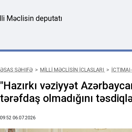
i Məclisin deputatı
ƏSAS SƏHIFƏ
>
MİLLİ MƏCLİSİN İCLASLARI
>
İCTIMAI-
"Hazırkı vəziyyət Azərbayc
tərəfdaş olmadığını təsdiql
09:52 06.07.2026