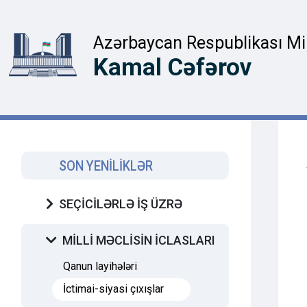
Azərbaycan Respublikası Mill
Kamal Cəfərov
SON YENİLİKLƏR
SEÇİCİLƏRLƏ İŞ ÜZRƏ
MİLLİ MƏCLİSİN İCLASLARI
Qanun layihələri
İctimai-siyasi çıxışlar