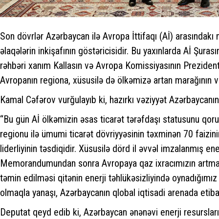
Son dövrlər Azərbaycan ilə Avropa İttifaqı (Aİ) arasındakı
əlaqələrin inkişafının göstəricisidir. Bu yaxınlarda Aİ Şura
rəhbəri xanım Kallasın və Avropa Komissiyasının Prezidenti
Avropanın regiona, xüsusilə də ölkəmizə artan marağının v
Kamal Cəfərov vurğulayıb ki, hazırkı vəziyyət Azərbaycanın
“Bu gün Aİ ölkəmizin əsas ticarət tərəfdaşı statusunu qor
regionu ilə ümumi ticarət dövriyyəsinin təxminən 70 faizi
liderliyinin təsdiqidir. Xüsusilə dörd il əvvəl imzalanmış 
Memorandumundan sonra Avropaya qaz ixracımızın artması v
təmin edilməsi qitənin enerji təhlükəsizliyində oynadığımız 
olmaqla yanaşı, Azərbaycanın qlobal iqtisadi arenada etiba
Deputat qeyd edib ki, Azərbaycan ənənəvi enerji resursları 