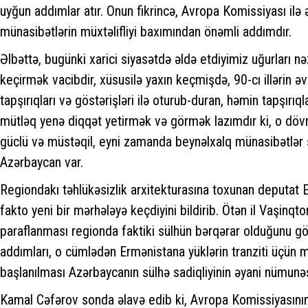
uyğun addımlar atır. Onun fikrincə, Avropa Komissiyası ilə
münasibətlərin müxtəlifliyi baxımından önəmli addımdır.
Əlbəttə, bugünki xarici siyasətdə əldə etdiyimiz uğurları 
keçirmək vacibdir, xüsusilə yaxın keçmişdə, 90-cı illərin ə
tapşırıqları və göstərişləri ilə oturub-duran, həmin tapşırı
mütləq yenə diqqət yetirmək və görmək lazımdır ki, o döv
güclü və müstəqil, eyni zamanda beynəlxalq münasibətlər s
Azərbaycan var.
Regiondakı təhlükəsizlik arxitekturasına toxunan deputat 
fakto yeni bir mərhələyə keçdiyini bildirib. Ötən il Vaşin
paraflanması regionda faktiki sülhün bərqərar olduğunu göstə
addımları, o cümlədən Ermənistana yüklərin tranziti üçün m
başlanılması Azərbaycanın sülhə sadiqliyinin əyani nümunəs
Kamal Cəfərov sonda əlavə edib ki, Avropa Komissiyasını