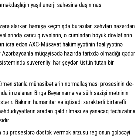
 əməkdaşlığın yaşıl enerji sahəsinə daşınması
nəzərə alarkən həmişə keçmişdə buraxılan səhvləri nəzərdən
vvəllərində xarici qüvvələrin, o cümlədən böyük dövlətlərin
qları icra edən AXC-Müsavat hakimiyyətinin fəaliyyətinə
r Azərbaycanla müqayisədə hazırda tarixdə olmadığı qədər
istemində suverenliyi hər şeydən üstün tutan bir
Ermənistanla münasibətlərin normallaşması prosesinin de-
qtonda imzalanan Birgə Bəyannamə və sülh sazişi mətninin
rir. Bakının humanitar və iqtisadi xarakterli birtərəfli
əhdudiyyətlərin aradan qaldırılması və yanacaq təchizatına
idir.
n bu proseslərə dəstək vermək arzusu regionun gələcəyi