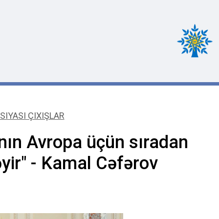
SIYASI ÇIXIŞLAR
anın Avropa üçün sıradan
əyir" - Kamal Cəfərov