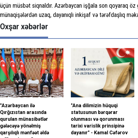
üçün müsbət siqnaldır. Azərbaycan işğala son qoyaraq öz g
münaqişələrdən uzaq, dayanıqlı inkişaf və tərəfdaşlıq məka
Oxşar xəbərlər
"Azərbaycan ilə
"Ana dilimizin hüquqi
Qırğızıstan arasında
statusunun bərqərar
qurulan münasibətlər
olunması və qorunması
gələcəyə yönəlmiş
tarixi varislik prinsipinə
qarşılıqlı mənfəət əldə
dayanır" - Kamal Cəfərov