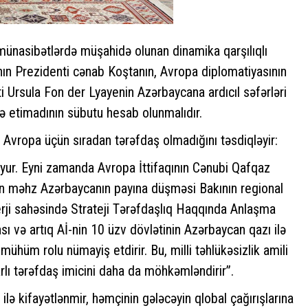
 münasibətlərdə müşahidə olunan dinamika qarşılıqlı
sının Prezidenti cənab Koştanın, Avropa diplomatiyasının
 Ursula Fon der Lyayenin Azərbaycana ardıcıl səfərləri
ə etimadının sübutu hesab olunmalıdır.
 Avropa üçün sıradan tərəfdaş olmadığını təsdiqləyir:
uyur. Eyni zamanda Avropa İttifaqının Cənubi Qafqaz
nin məhz Azərbaycanın payına düşməsi Bakının regional
enerji sahəsində Strateji Tərəfdaşlıq Haqqında Anlaşma
ə artıq Aİ-nin 10 üzv dövlətinin Azərbaycan qazı ilə
mühüm rolu nümayiş etdirir. Bu, milli təhlükəsizlik amili
rlı tərəfdaş imicini daha da möhkəmləndirir”.
ilə kifayətlənmir, həmçinin gələcəyin qlobal çağırışlarına