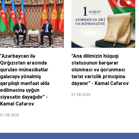
"Azərbaycan ilə
"Ana dilimizin hüquqi
Qırğızıstan arasında
statusunun bərqərar
qurulan münasibətlər
olunması və qorunması
gələcəyə yönəlmiş
tarixi varislik prinsipinə
qarşılıqlı mənfəət əldə
dayanır" - Kamal Cəfərov
edilməsinə uyğun
01.08.2026
siyasətin dayağıdır" -
Kamal Cəfərov
01.08.2026