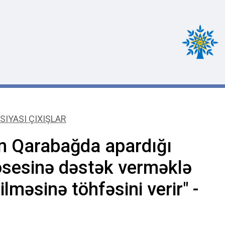
SIYASI ÇIXIŞLAR
n Qarabağda apardığı
osesinə dəstək verməklə
lməsinə töhfəsini verir" -