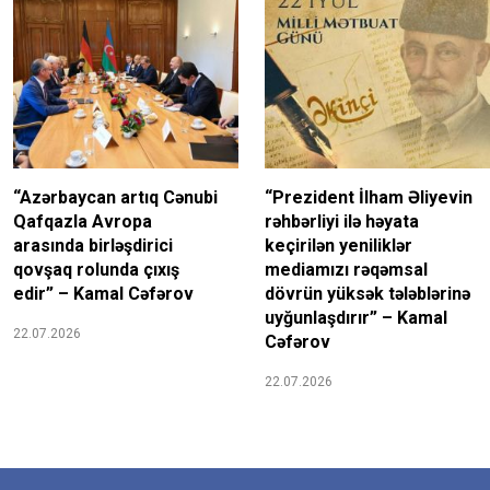
“Azərbaycan artıq Cənubi
“Prezident İlham Əliyevin
Qafqazla Avropa
rəhbərliyi ilə həyata
arasında birləşdirici
keçirilən yeniliklər
qovşaq rolunda çıxış
mediamızı rəqəmsal
edir” – Kamal Cəfərov
dövrün yüksək tələblərinə
uyğunlaşdırır” – Kamal
22.07.2026
Cəfərov
22.07.2026