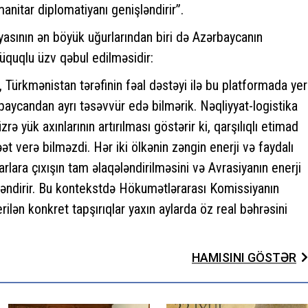
nitar diplomatiyanı genişləndirir”.
iyasının ən böyük uğurlarından biri də Azərbaycanın
üquqlu üzv qəbul edilməsidir:
Türkmənistan tərəfinin fəal dəstəyi ilə bu platformada yer
baycandan ayrı təsəvvür edə bilmərik. Nəqliyyat-logistika
 yük axınlarının artırılması göstərir ki, qarşılıqlı etimad
t verə bilməzdi. Hər iki ölkənin zəngin enerji və faydalı
rlara çıxışın tam əlaqələndirilməsini və Avrasiyanın enerji
rtləndirir. Bu kontekstdə Hökumətlərarası Komissiyanın
ilən konkret tapşırıqlar yaxın aylarda öz real bəhrəsini
HAMISINI GÖSTƏR