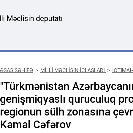
i Məclisin deputatı
ƏSAS SƏHIFƏ
>
MİLLİ MƏCLİSİN İCLASLARI
>
İCTIMAI-
"Türkmənistan Azərbaycanı
genişmiqyaslı quruculuq pr
regionun sülh zonasına çevri
Kamal Cəfərov