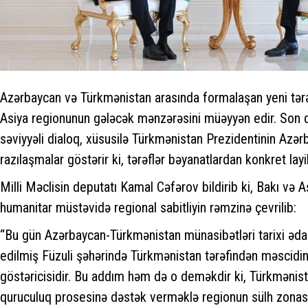
Azərbaycan və Türkmənistan arasında formalaşan yeni tər
Asiya regionunun gələcək mənzərəsini müəyyən edir. Son d
səviyyəli dialoq, xüsusilə Türkmənistan Prezidentinin Azə
razılaşmalar göstərir ki, tərəflər bəyanatlardan konkret layih
Milli Məclisin deputatı Kamal Cəfərov bildirib ki, Bakı və A
humanitar müstəvidə regional sabitliyin rəmzinə çevrilib:
“Bu gün Azərbaycan-Türkmənistan münasibətləri tarixi ədal
edilmiş Füzuli şəhərində Türkmənistan tərəfindən məscidin 
göstəricisidir. Bu addım həm də o deməkdir ki, Türkmənis
quruculuq prosesinə dəstək verməklə regionun sülh zonasın