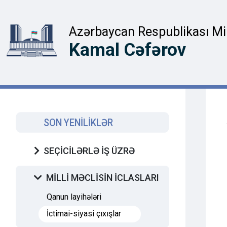
Azərbaycan Respublikası Mill
Kamal Cəfərov
SON YENİLİKLƏR
SEÇİCİLƏRLƏ İŞ ÜZRƏ
MİLLİ MƏCLİSİN İCLASLARI
Qanun layihələri
İctimai-siyasi çıxışlar