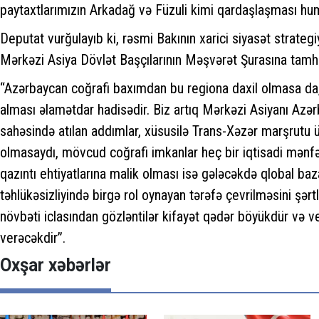
paytaxtlarımızın Arkadağ və Füzuli kimi qardaşlaşması huma
Deputat vurğulayıb ki, rəsmi Bakının xarici siyasət strateg
Mərkəzi Asiya Dövlət Başçılarının Məşvərət Şurasına tamh
“Azərbaycan coğrafi baxımdan bu regiona daxil olmasa da, 
alması əlamətdar hadisədir. Biz artıq Mərkəzi Asiyanı Azər
sahəsində atılan addımlar, xüsusilə Trans-Xəzər marşrutu üzrə
olmasaydı, mövcud coğrafi imkanlar heç bir iqtisadi mənfəə
qazıntı ehtiyatlarına malik olması isə gələcəkdə qlobal baza
təhlükəsizliyində birgə rol oynayan tərəfə çevrilməsini şə
növbəti iclasından gözləntilər kifayət qədər böyükdür və ver
verəcəkdir”.
Oxşar xəbərlər