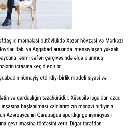
əfdaşlıq mərhələsi bütövlükdə Xəzər hövzəsi və Mərkəzi
övrlər Bakı və Aşqabad arasında intensivləşən yüksək
rbaycana rəsmi səfəri çərçivəsində əldə olunmuş
ələrin icrasına keçid edirlər.
şqabadın nümayiş etdirdiyi birlik modeli siyasi və
ətin və qardaşlığın təzahürüdür. Xüsusilə işğaldan azad
inşasına başlanılması xalqlarımızın mənəvi birliyinin
tan Azərbaycanın Qarabağda apardığı genişmiqyaslı
a çevrilməsinə töhfəsini verir. Digər tərəfdən,