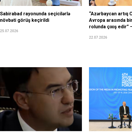
Sabirabad rayonunda seçicilərlə
“Azərbaycan artıq 
növbəti görüş keçirildi
Avropa arasında bir
rolunda çıxış edir”
25.07.2026
22.07.2026