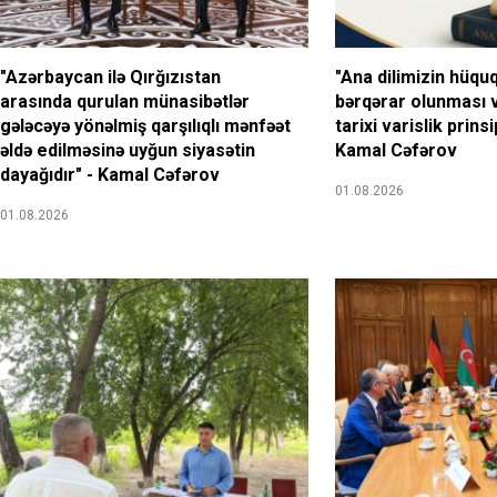
"Azərbaycan ilə Qırğızıstan
"Ana dilimizin hüqu
arasında qurulan münasibətlər
bərqərar olunması 
gələcəyə yönəlmiş qarşılıqlı mənfəət
tarixi varislik prins
əldə edilməsinə uyğun siyasətin
Kamal Cəfərov
dayağıdır" - Kamal Cəfərov
01.08.2026
01.08.2026