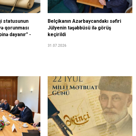
qi statusunun
Belçikanın Azərbaycandakı səfiri
və qorunması
Jülyenin təşəbbüsü ilə görüş
ipinə dayanır" -
keçirildi
31.07.2026