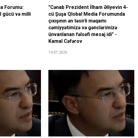
ia Forumu:
"Cənab Prezident İlham Əliyevin 4-
 gücü və milli
cü Şuşa Qlobal Media Forumunda
çıxışının ən təsirli məqamı
cəmiyyətimizə və gənclərimizə
ünvanlanan fəlsəfi mesaj idi" -
Kamal Cəfərov
14.07.2026