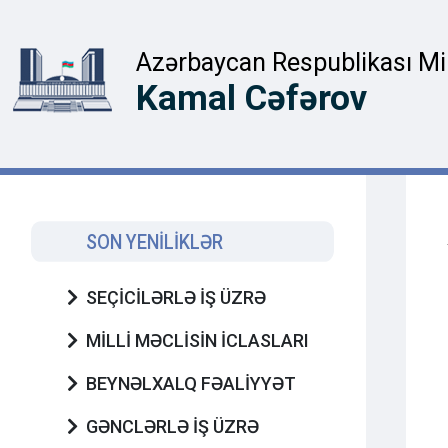
Azərbaycan Respublikası Mill
Kamal Cəfərov
SON YENİLİKLƏR
SEÇİCİLƏRLƏ İŞ ÜZRƏ
MİLLİ MƏCLİSİN İCLASLARI
BEYNƏLXALQ FƏALİYYƏT
GƏNCLƏRLƏ İŞ ÜZRƏ