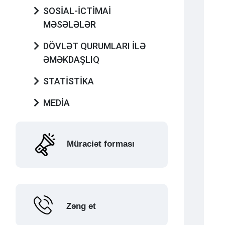
SOSİAL-İCTİMAİ
MƏSƏLƏLƏR
DÖVLƏT QURUMLARI İLƏ
ƏMƏKDAŞLIQ
STATİSTİKA
MEDİA
Müraciət forması
Zəng et