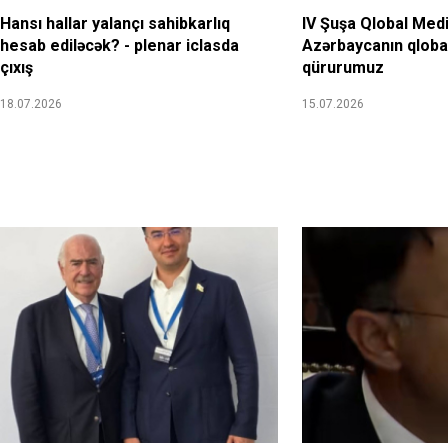
Hansı hallar yalançı sahibkarlıq
IV Şuşa Qlobal Med
hesab ediləcək? - plenar iclasda
Azərbaycanın qlobal
çıxış
qürurumuz
18.07.2026
15.07.2026