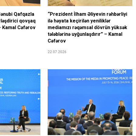
Cənubi Qafqazla
“Prezident İlham Əliyevin rəhbərliyi
ləşdirici qovşaq
ilə həyata keçirilən yeniliklər
 – Kamal Cəfərov
mediamızı rəqəmsal dövrün yüksək
tələblərinə uyğunlaşdırır” – Kamal
Cəfərov
22.07.2026