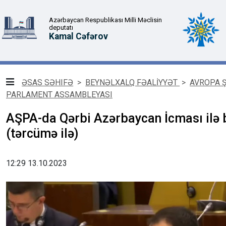
Azərbaycan Respublikası Milli Məclisin
deputatı
Kamal Cəfərov
ƏSAS SƏHIFƏ
>
BEYNƏLXALQ FƏALİYYƏT
>
AVROPA 
PARLAMENT ASSAMBLEYASI
AŞPA-da Qərbi Azərbaycan İcması ilə b
(tərcümə ilə)
12:29 13.10.2023