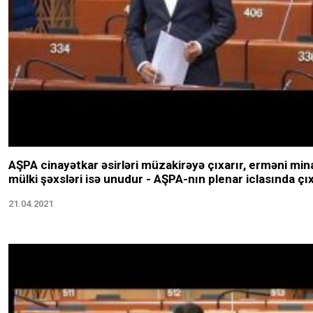
AŞPA cinayətkar əsirləri müzakirəyə çıxarır, erməni min
mülki şəxsləri isə unudur - AŞPA-nın plenar iclasında çı
21.04.2021