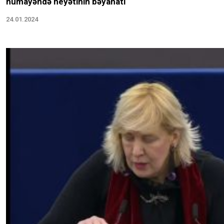
nümayəndə heyətinin bəyanatı
24.01.2024