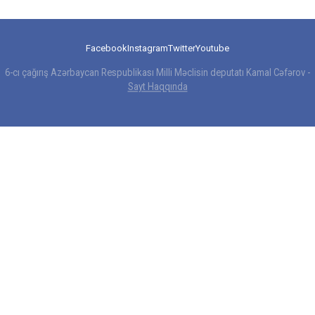
Facebook
Instagram
Twitter
Youtube
6-cı çağırış Azərbaycan Respublikası Milli Məclisin deputatı Kamal Cəfərov -
Sayt Haqqında