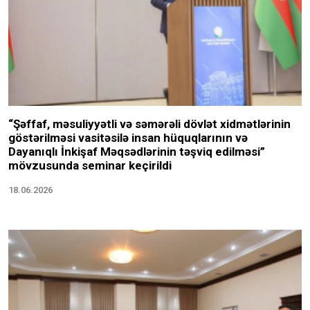
“Şəffaf, məsuliyyətli və səmərəli dövlət xidmətlərinin
göstərilməsi vasitəsilə insan hüquqlarının və
Dayanıqlı İnkişaf Məqsədlərinin təşviq edilməsi”
mövzusunda seminar keçirildi
18.06.2026