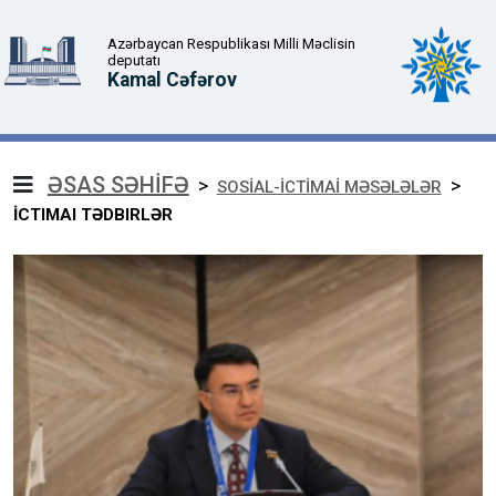
Azərbaycan Respublikası Milli Məclisin
deputatı
Kamal Cəfərov
ƏSAS SƏHİFƏ
>
>
SOSİAL-İCTİMAİ MƏSƏLƏLƏR
İCTIMAI TƏDBIRLƏR