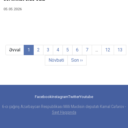
05.05.2026
Əvvəl
1
2
3
4
5
6
7
...
12
13
Növbəti
Son ››
Facebook
Instagram
Twitter
Youtube
6-cı çağırış Azərbaycan Respublikası Milli Məclisin deputatı Kamal Cəfərov -
Sayt Haqqında