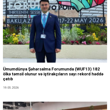
Ümumdünya Şəhərsalma Forumunda (WUF13) 182
ölkə təmsil olunur və iştirakçıların sayı rekord həddə
çatıb
19.05.2026