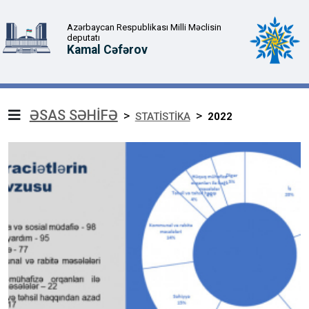
Azərbaycan Respublikası Milli Məclisin
deputatı
Kamal Cəfərov
ƏSAS SƏHİFƏ
>
>
STATİSTİKA
2022