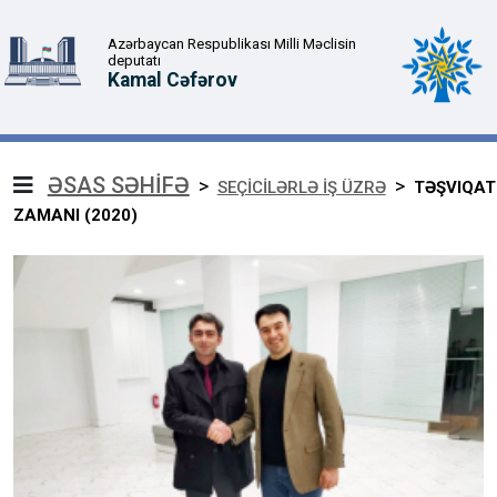
Azərbaycan Respublikası Milli Məclisin
deputatı
Kamal Cəfərov
ƏSAS SƏHİFƏ
>
>
SEÇİCİLƏRLƏ İŞ ÜZRƏ
TƏŞVIQAT
ZAMANI (2020)