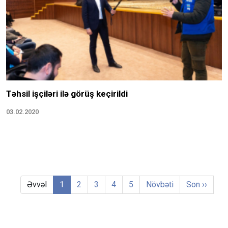
Təhsil işçiləri ilə görüş keçirildi
03.02.2020
Əvvəl
1
2
3
4
5
Növbəti
Son ››