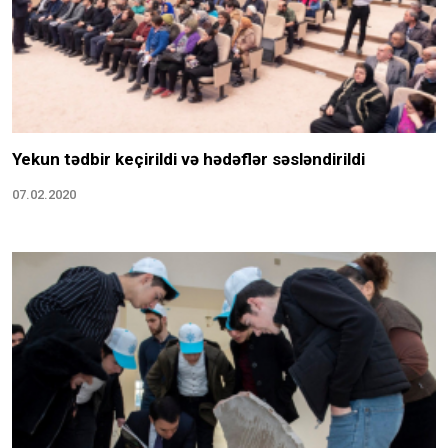
Yekun tədbir keçirildi və hədəflər səsləndirildi
07.02.2020