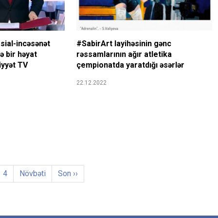
sial-incəsənət
#SabirArt layihəsinin gənc
də bir həyat
rəssamlarının ağır atletika
niyyət TV
çempionatda yaratdığı əsərlər
22.12.2022
4
Növbəti
Son ››