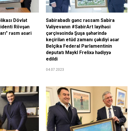
ikası Dövlət
Sabirabadlı gənc rəssam Sabira
zidenti Rövşən
Vəliyevanın #SabirArt layihəsi
arı" rəsm əsəri
çərçivəsində Şuşa şəhərində
keçirilən etüd zamanı çəkdiyi əsər
Belçika Federal Parlamentinin
deputatı Maykl Frelixə hədiyyə
edildi
04.07.2023