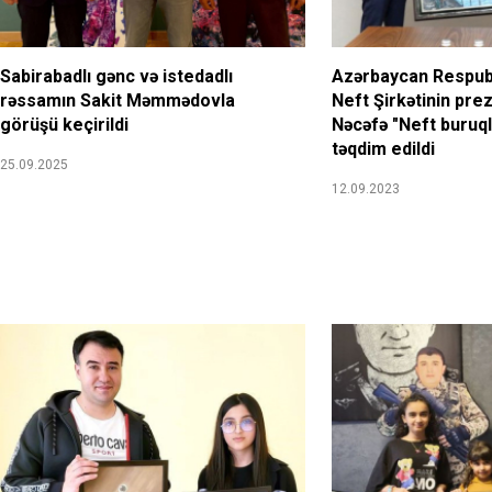
Sabirabadlı gənc və istedadlı
Azərbaycan Respubl
rəssamın Sakit Məmmədovla
Neft Şirkətinin pre
görüşü keçirildi
Nəcəfə "Neft buruql
təqdim edildi
25.09.2025
12.09.2023