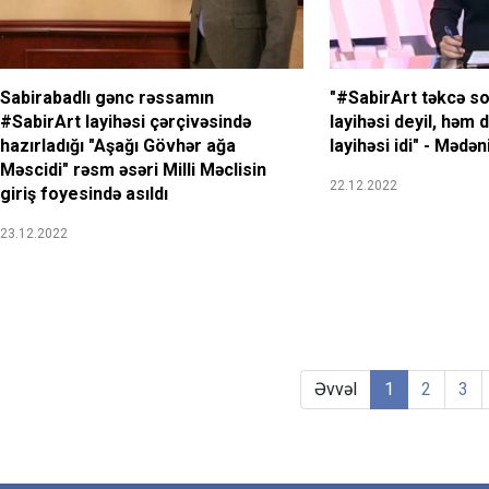
Sabirabadlı gənc rəssamın
"#SabirArt təkcə so
#SabirArt layihəsi çərçivəsində
layihəsi deyil, həm 
hazırladığı "Aşağı Gövhər ağa
layihəsi idi" - Mədə
Məscidi" rəsm əsəri Milli Məclisin
22.12.2022
giriş foyesində asıldı
23.12.2022
Əvvəl
1
2
3