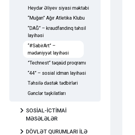
Heydər Əliyev siyasi məktəbi
“Muğan” Ağır Atletika Klubu
“DAĞ” – kraudfandinq təhsil
layihəsi
“#SabirArt” –
mədəniyyət layihəsi
”Technest” təqaüd proqramı
“44” – sosial idman layihəsi
Təhsilə dəstək tədbirləri
Gənclər təşkilatları
SOSİAL-İCTİMAİ
MƏSƏLƏLƏR
DÖVLƏT QURUMLARI İLƏ