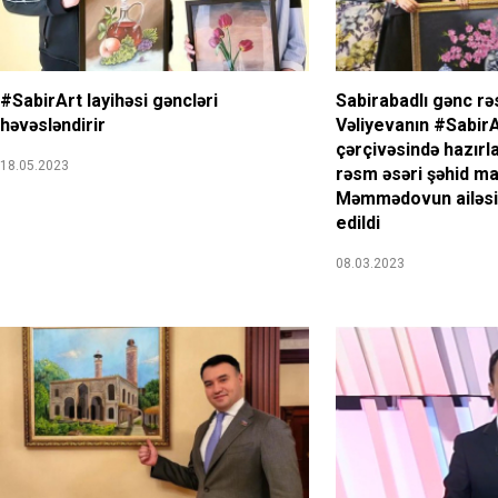
#SabirArt layihəsi gəncləri
Sabirabadlı gənc r
həvəsləndirir
Vəliyevanın #SabirA
çərçivəsində hazırla
18.05.2023
rəsm əsəri şəhid m
Məmmədovun ailəsi
edildi
08.03.2023