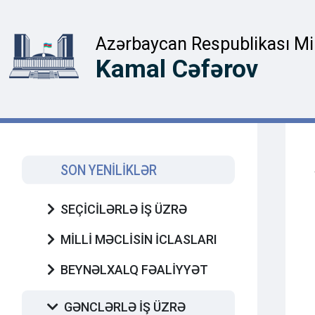
Azərbaycan Respublikası Mill
Kamal Cəfərov
SON YENİLİKLƏR
SEÇİCİLƏRLƏ İŞ ÜZRƏ
MİLLİ MƏCLİSİN İCLASLARI
BEYNƏLXALQ FƏALİYYƏT
GƏNCLƏRLƏ İŞ ÜZRƏ