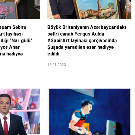
əssam Səbirə
Böyük Britaniyanın Azərbaycandakı
rt layihəsi
səfiri cənab Ferqus Aulda
dığı "Nar gülü"
#SabirArt layihəsi çərçivəsində
ayor Anar
Şuşada yaradılan əsər hədiyyə
nə hədiyyə
edildi
13.01.2023