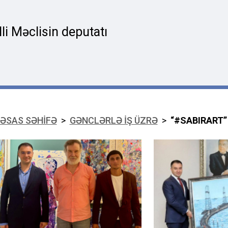
i Məclisin deputatı
ƏSAS SƏHİFƏ
>
GƏNCLƏRLƏ İŞ ÜZRƏ
>
“#SABIRART”