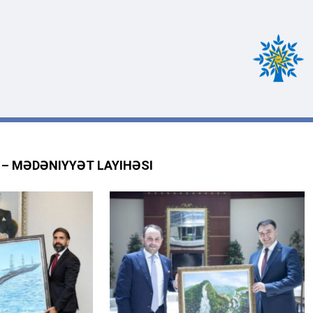
 – MƏDƏNIYYƏT LAYIHƏSI