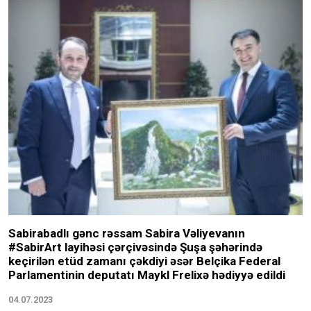
Sabirabadlı gənc rəssam Sabira Vəliyevanın
#SabirArt layihəsi çərçivəsində Şuşa şəhərində
keçirilən etüd zamanı çəkdiyi əsər Belçika Federal
Parlamentinin deputatı Maykl Frelixə hədiyyə edildi
04.07.2023