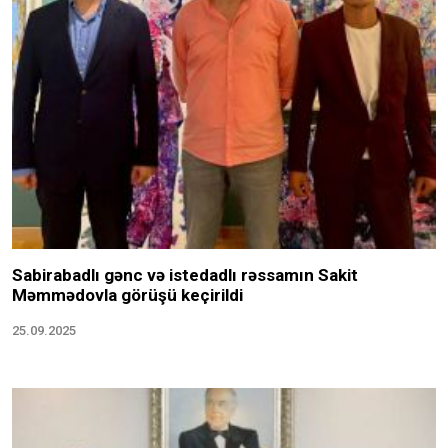
Sabirabadlı gənc və istedadlı rəssamın Sakit
Məmmədovla görüşü keçirildi
25.09.2025