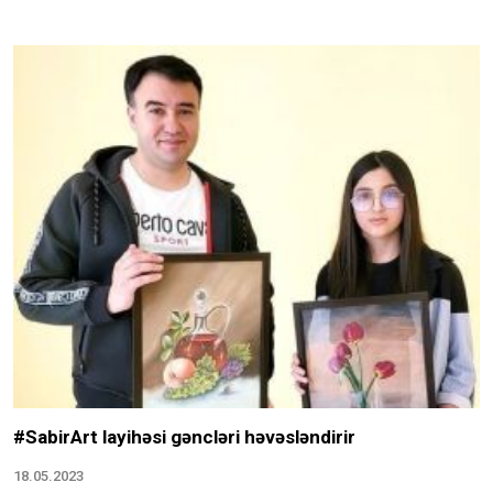
#SabirArt layihəsi gəncləri həvəsləndirir
18.05.2023