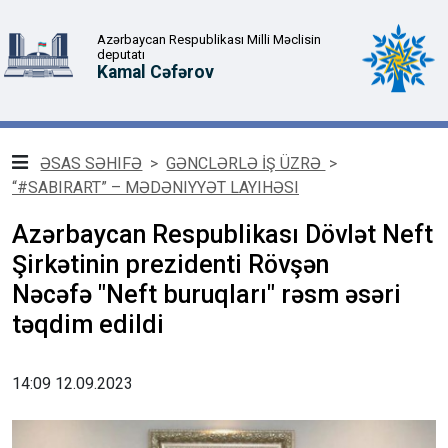
Azərbaycan Respublikası Milli Məclisin
deputatı
Kamal Cəfərov
ƏSAS SƏHIFƏ
>
GƏNCLƏRLƏ İŞ ÜZRƏ
>
“#SABIRART” – MƏDƏNIYYƏT LAYIHƏSI
Azərbaycan Respublikası Dövlət Neft
Şirkətinin prezidenti Rövşən
Nəcəfə "Neft buruqları" rəsm əsəri
təqdim edildi
14:09 12.09.2023