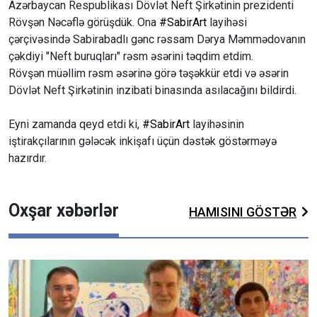
Azərbaycan Respublikası Dövlət Neft Şirkətinin prezidenti
Rövşən Nəcəflə görüşdük. Ona
#SabirArt
layihəsi
çərçivəsində Sabirabadlı gənc rəssam Dərya Məmmədovanın
çəkdiyi "Neft buruqları" rəsm əsərini təqdim etdim.
Rövşən müəllim rəsm əsərinə görə təşəkkür etdi və əsərin
Dövlət Neft Şirkətinin inzibati binasında asılacağını bildirdi.
Eyni zamanda qeyd etdi ki,
#SabirArt
layihəsinin
iştirakçılarının gələcək inkişafı üçün dəstək göstərməyə
hazırdır.
Oxşar xəbərlər
HAMISINI GÖSTƏR