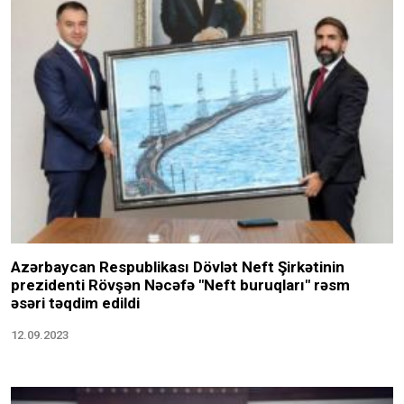
Azərbaycan Respublikası Dövlət Neft Şirkətinin
prezidenti Rövşən Nəcəfə "Neft buruqları" rəsm
əsəri təqdim edildi
12.09.2023