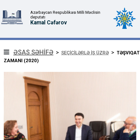
Azərbaycan Respublikası Milli Məclisin
deputatı
Kamal Cəfərov
ƏSAS SƏHİFƏ
>
>
SEÇİCİLƏRLƏ İŞ ÜZRƏ
TƏŞVIQAT
ZAMANI (2020)