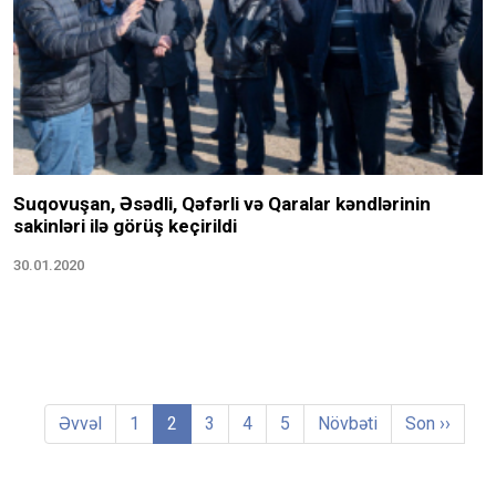
Suqovuşan, Əsədli, Qəfərli və Qaralar kəndlərinin
sakinləri ilə görüş keçirildi
30.01.2020
Əvvəl
1
2
3
4
5
Növbəti
Son ››