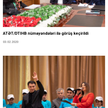
ATƏT/DTIHB nümayəndələri ilə görüş keçirildi
03.02.2020