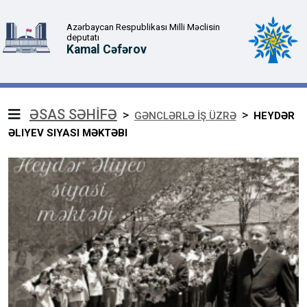
Azərbaycan Respublikası Milli Məclisin
deputatı
Kamal Cəfərov
ƏSAS SƏHİFƏ
>
>
GƏNCLƏRLƏ İŞ ÜZRƏ
HEYDƏR
ƏLIYEV SIYASI MƏKTƏBI