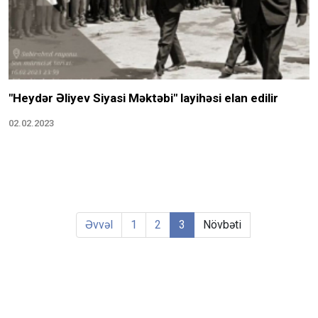
"Heydər Əliyev Siyasi Məktəbi" layihəsi elan edilir
02.02.2023
Əvvəl
1
2
3
Növbəti