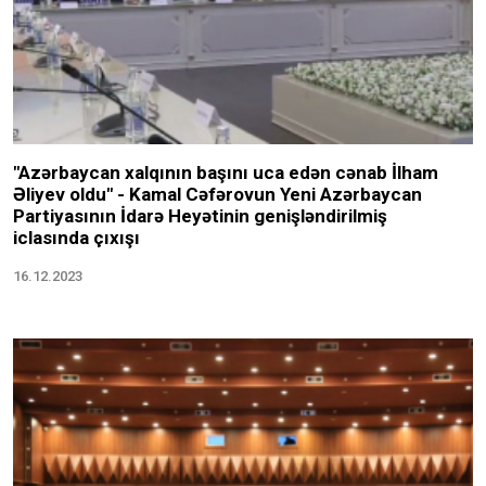
"Azərbaycan xalqının başını uca edən cənab İlham
Əliyev oldu" - Kamal Cəfərovun Yeni Azərbaycan
Partiyasının İdarə Heyətinin genişləndirilmiş
iclasında çıxışı
16.12.2023