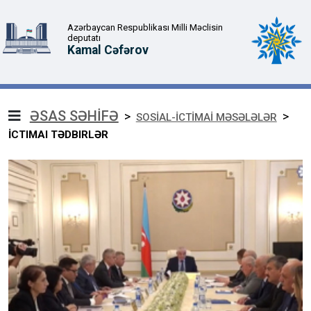
Azərbaycan Respublikası Milli Məclisin
deputatı
Kamal Cəfərov
ƏSAS SƏHİFƏ
>
>
SOSİAL-İCTİMAİ MƏSƏLƏLƏR
İCTIMAI TƏDBIRLƏR