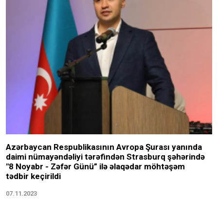
Azərbaycan Respublikasının Avropa Şurası yanında
daimi nümayəndəliyi tərəfindən Strasburq şəhərində
"8 Noyabr - Zəfər Günü” ilə əlaqədar möhtəşəm
tədbir keçirildi
07.11.2023