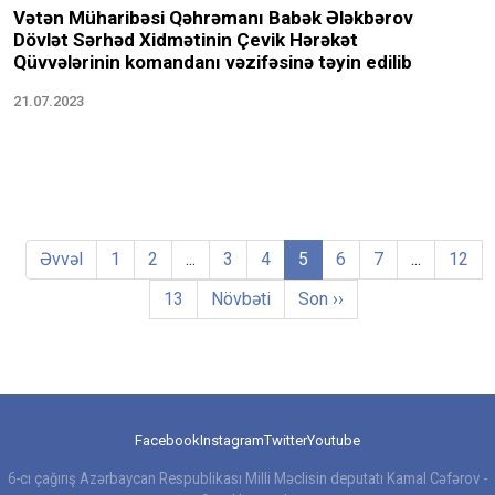
Vətən Müharibəsi Qəhrəmanı Babək Ələkbərov
Dövlət Sərhəd Xidmətinin Çevik Hərəkət
Qüvvələrinin komandanı vəzifəsinə təyin edilib
21.07.2023
Əvvəl
1
2
...
3
4
5
6
7
...
12
13
Növbəti
Son ››
Facebook
Instagram
Twitter
Youtube
6-cı çağırış Azərbaycan Respublikası Milli Məclisin deputatı Kamal Cəfərov -