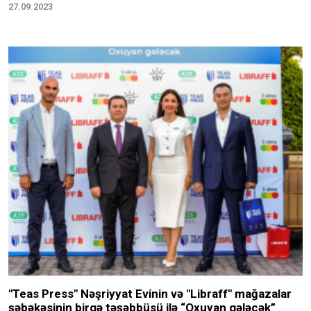
27.09.2023
"Teas Press" Nəşriyyat Evinin və "Libraff" mağazalar
şəbəkəsinin birgə təşəbbüsü ilə “Oxuyan gələcək”