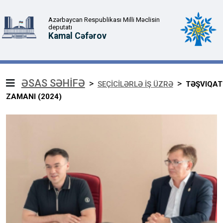
Azərbaycan Respublikası Milli Məclisin
deputatı
Kamal Cəfərov
ƏSAS SƏHİFƏ
>
>
SEÇİCİLƏRLƏ İŞ ÜZRƏ
TƏŞVIQAT
ZAMANI (2024)