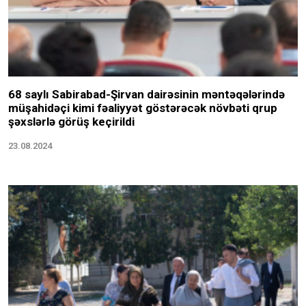
68 saylı Sabirabad-Şirvan dairəsinin məntəqələrində
müşahidəçi kimi fəaliyyət göstərəcək növbəti qrup
şəxslərlə görüş keçirildi
23.08.2024