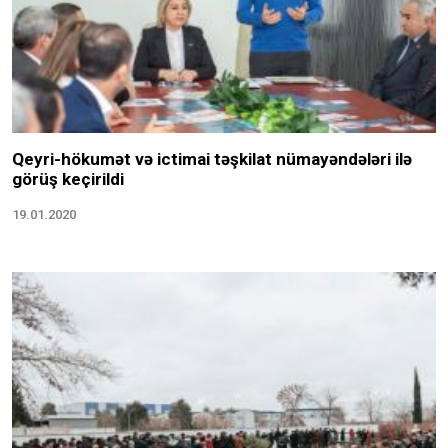
Qeyri-hökumət və ictimai təşkilat nümayəndələri ilə
görüş keçirildi
19.01.2020