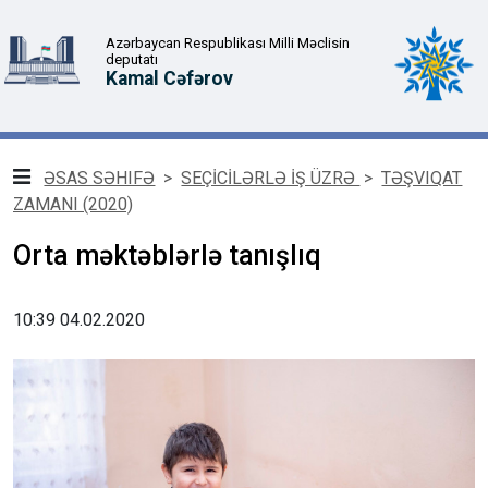
Azərbaycan Respublikası Milli Məclisin
deputatı
Kamal Cəfərov
ƏSAS SƏHIFƏ
>
SEÇİCİLƏRLƏ İŞ ÜZRƏ
>
TƏŞVIQAT
ZAMANI (2020)
Orta məktəblərlə tanışlıq
10:39 04.02.2020