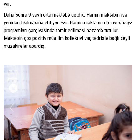
var.
Daha sonra 9 saylı orta məktəbə getdik. Həmin məktəbin isə
yenidən tikilməsinə ehtiyac var. Həmin məktəbin də investisiya
proqramları çərçivəsində təmir edilməsi nəzərdə tutulur.
Məktəbin çox pozitiv müəllim kollektivi var, tədrislə bağlı xeyli
müzakirələr apardıq.
Previous
Next