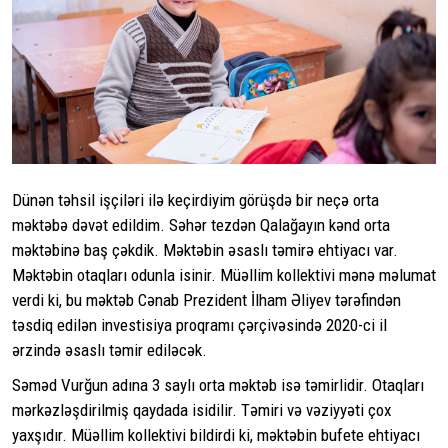
Dünən təhsil işçiləri ilə keçirdiyim görüşdə bir neçə orta
məktəbə dəvət edildim. Səhər tezdən Qalağayın kənd orta
məktəbinə baş çəkdik. Məktəbin əsaslı təmirə ehtiyacı var.
Məktəbin otaqları odunla isinir. Müəllim kollektivi mənə məlumat
verdi ki, bu məktəb Cənab Prezident İlham Əliyev tərəfindən
təsdiq edilən investisiya proqramı çərçivəsində 2020-ci il
ərzində əsaslı təmir ediləcək.
Səməd Vurğun adına 3 saylı orta məktəb isə təmirlidir. Otaqları
mərkəzləşdirilmiş qaydada isidilir. Təmiri və vəziyyəti çox
yaxşıdır. Müəllim kollektivi bildirdi ki, məktəbin bufete ehtiyacı