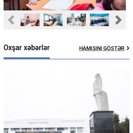
Fullscreen
Pause
Previous
Next
Oxşar xəbərlər
HAMISINI GÖSTƏR