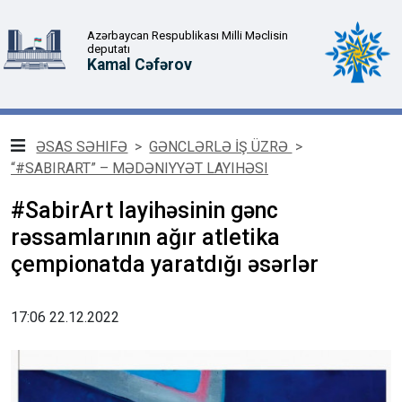
Azərbaycan Respublikası Milli Məclisin
deputatı
Kamal Cəfərov
ƏSAS SƏHIFƏ
>
GƏNCLƏRLƏ İŞ ÜZRƏ
>
“#SABIRART” – MƏDƏNIYYƏT LAYIHƏSI
#SabirArt layihəsinin gənc
rəssamlarının ağır atletika
çempionatda yaratdığı əsərlər
17:06 22.12.2022