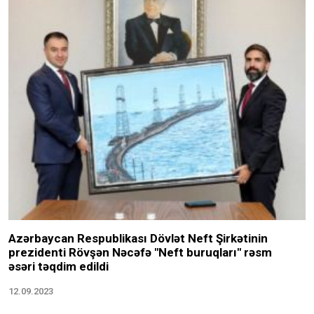
Azərbaycan Respublikası Dövlət Neft Şirkətinin
prezidenti Rövşən Nəcəfə "Neft buruqları" rəsm
əsəri təqdim edildi
12.09.2023