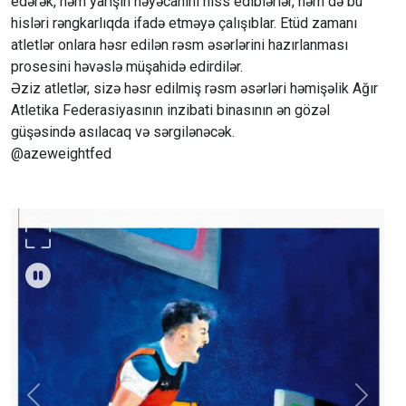
edərək, həm yarışın həyəcanını hiss ediblərlər, həm də bu
hisləri rəngkarlıqda ifadə etməyə çalışıblar. Etüd zamanı
atletlər onlara həsr edilən rəsm əsərlərini hazırlanması
prosesini həvəslə müşahidə edirdilər.
Əziz atletlər, sizə həsr edilmiş rəsm əsərləri həmişəlik Ağır
Atletika Federasiyasının inzibati binasının ən gözəl
güşəsində asılacaq və sərgilənəcək.
@azeweightfed
Previous
Next