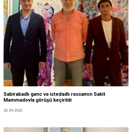
Sabirabadlı gənc və istedadlı rəssamın Sakit
Məmmədovla görüşü keçirildi
25.09.2025