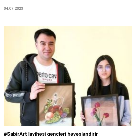
04.07.2023
#SabirArt layihəsi gəncləri həvəsləndirir