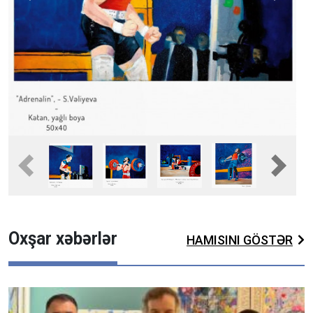
Fullscreen
Pause
Previous
Next
Oxşar xəbərlər
HAMISINI GÖSTƏR