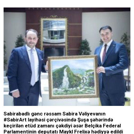
Sabirabadlı gənc rəssam Sabira Vəliyevanın
#SabirArt layihəsi çərçivəsində Şuşa şəhərində
keçirilən etüd zamanı çəkdiyi əsər Belçika Federal
Parlamentinin deputatı Maykl Frelixə hədiyyə edildi