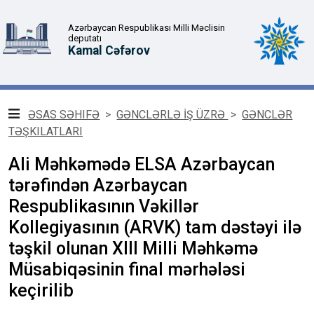
Azərbaycan Respublikası Milli Məclisin
deputatı
Kamal Cəfərov
ƏSAS SƏHIFƏ
>
GƏNCLƏRLƏ İŞ ÜZRƏ
>
GƏNCLƏR
TƏŞKILATLARI
Ali Məhkəmədə ELSA Azərbaycan
tərəfindən Azərbaycan
Respublikasının Vəkillər
Kollegiyasının (ARVK) tam dəstəyi ilə
təşkil olunan XIII Milli Məhkəmə
Müsabiqəsinin final mərhələsi
keçirilib