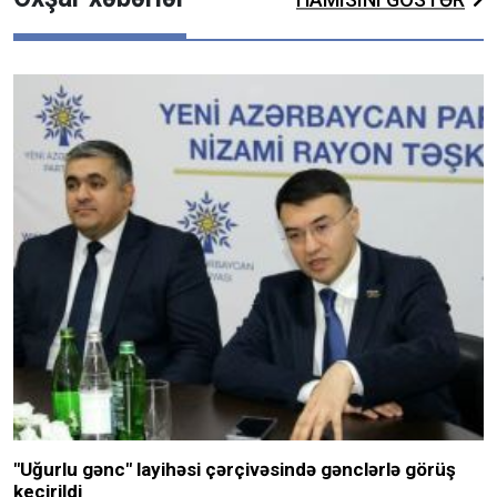
"Uğurlu gənc" layihəsi çərçivəsində gənclərlə görüş
keçirildi