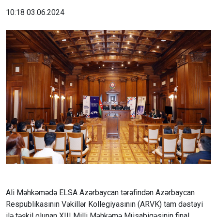
10:18 03.06.2024
Ali Məhkəmədə ELSA Azərbaycan tərəfindən Azərbaycan
Respublikasının Vəkillər Kollegiyasının (ARVK) tam dəstəyi
ilə təşkil olunan XIII Milli Məhkəmə Müsabiqəsinin final