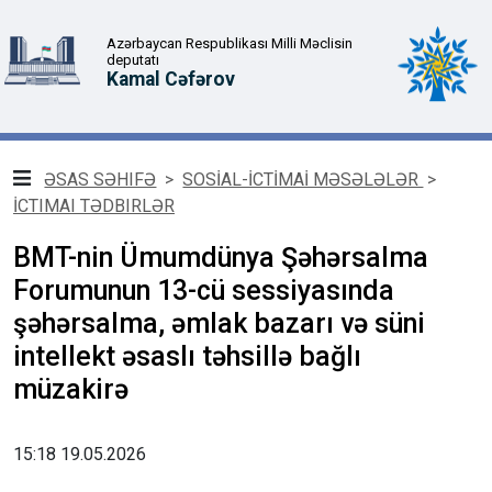
Azərbaycan Respublikası Milli Məclisin
deputatı
Kamal Cəfərov
ƏSAS SƏHIFƏ
>
SOSİAL-İCTİMAİ MƏSƏLƏLƏR
>
İCTIMAI TƏDBIRLƏR
BMT-nin Ümumdünya Şəhərsalma
Forumunun 13-cü sessiyasında
şəhərsalma, əmlak bazarı və süni
intellekt əsaslı təhsillə bağlı
müzakirə
15:18 19.05.2026