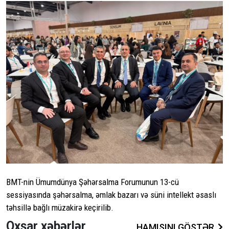
BMT-nin Ümumdünya Şəhərsalma Forumunun 13-cü
sessiyasında şəhərsalma, əmlak bazarı və süni intellekt əsaslı
təhsillə bağlı müzakirə keçirilib.
Oxşar xəbərlər
HAMISINI GÖSTƏR