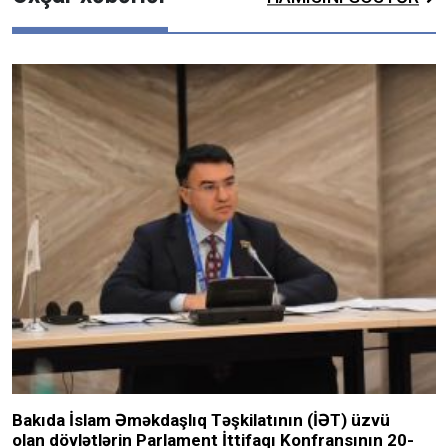
Bakıda İslam Əməkdaşlıq Təşkilatının (İƏT) üzvü
olan dövlətlərin Parlament İttifaqı Konfransının 20-