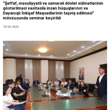
“Şəffaf, məsuliyyətli və səmərəli dövlət xidmətlərinin
göstərilməsi vasitəsilə insan hüquqlarının və
Dayanıqlı İnkişaf Məqsədlərinin təşviq edilməsi”
mövzusunda seminar keçirildi
18.06.2026