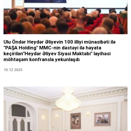
Ulu Öndər Heydər Əliyevin 100 illiyi münasibəti ilə
"PAŞA Holding" MMC-nin dəstəyi ilə həyata
keçirilən"Heydər Əliyev Siyasi Məktəbi" layihəsi
möhtəşəm konfransla yekunlaşdı
10.12.2023