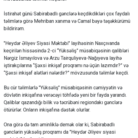
İstirahət günü Sabirabadlı gənclərə keçdikdikləri çox faydalı
təlimlərə görə Mehriban xanıma və Camal bəyə təşəkkürümü
bildirirəm.
"Heydər Əliyev Siyasi Məktəbi" layihəsinin Naxçıvanda
keçirilən hissəsində 2-ci “Yüksəliş” müsabiqəsinin qalibləri
Nərgiz İsmayılova və Arzu Tairquliyeva-Nağıyeva layihə
iştirakçılarına “Şəxsi inkişaf proqramı nə üçün lazımdır?” və
“Şəxsi inkişaf alətləri nələrdir?” mövzusunda təlimlər keçdi.
Bu cür təlimlərlə "Yüksəliş" müsabiqəsinin cəmiyyətin və
dövlətin inkişafına verəcəyi töhfədə yeni bir fayda yarandı.
Qaliblər qazandığı bilik və təcrübəni regiondakı gənclərə
ötürürlər. Onların inkişafına dəstək olurlar.
Ona görə də tam əminliklə demək olar ki, Sabirabadlı
gənclərin yüksəliş proqramı da "Heydər Əliyev siyasi