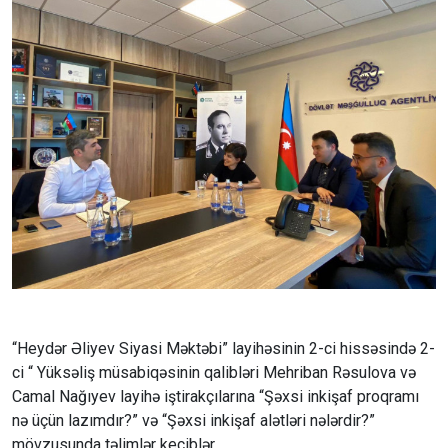
“Heydər Əliyev Siyasi Məktəbi” layihəsinin 2-ci hissəsində 2-
ci “
Yüksəliş müsabiqəsi
nin qalibləri Mehriban Rəsulova və
Camal Nağıyev layihə iştirakçılarına “Şəxsi inkişaf proqramı
nə üçün lazımdır?” və “Şəxsi inkişaf alətləri nələrdir?”
mövzusunda təlimlər keçiblər.