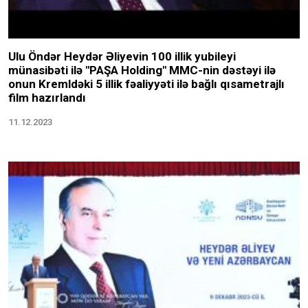
Ulu Öndər Heydər Əliyevin 100 illik yubileyi
münasibəti ilə "PAŞA Holding" MMC-nin dəstəyi ilə
onun Kremldəki 5 illik fəaliyyəti ilə bağlı qısametrajlı
film hazırlandı
11.12.2023