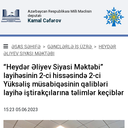
Azərbaycan Respublikası Milli Məclisin
deputatı
Kamal Cəfərov
ƏSAS SƏHIFƏ
>
GƏNCLƏRLƏ İŞ ÜZRƏ
>
HEYDƏR
ƏLIYEV SIYASI MƏKTƏBI
“Heydər Əliyev Siyasi Məktəbi”
layihəsinin 2-ci hissəsində 2-ci
Yüksəliş müsabiqəsinin qalibləri
layihə iştirakçılarına təlimlər keçiblər
15:23 05.06.2023