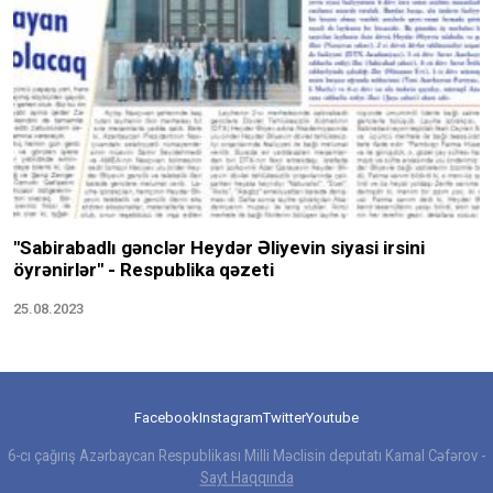
"Sabirabadlı gənclər Heydər Əliyevin siyasi irsini
öyrənirlər" - Respublika qəzeti
25.08.2023
Facebook
Instagram
Twitter
Youtube
6-cı çağırış Azərbaycan Respublikası Milli Məclisin deputatı Kamal Cəfərov -
Sayt Haqqında