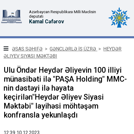
Azərbaycan Respublikası Milli Məclisin
deputatı
Kamal Cəfərov
ƏSAS SƏHIFƏ
>
GƏNCLƏRLƏ İŞ ÜZRƏ
>
HEYDƏR
ƏLIYEV SIYASI MƏKTƏBI
Ulu Öndər Heydər Əliyevin 100 illiyi
münasibəti ilə "PAŞA Holding" MMC-
nin dəstəyi ilə həyata
keçirilən"Heydər Əliyev Siyasi
Məktəbi" layihəsi möhtəşəm
konfransla yekunlaşdı
12:39 10.12.2023