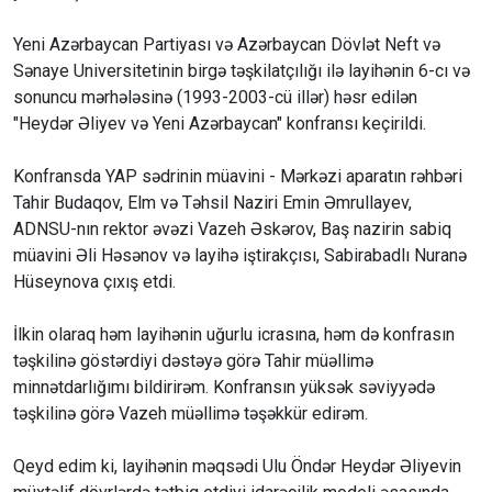
Yeni Azərbaycan Partiyası və Azərbaycan Dövlət Neft və
Sənaye Universitetinin birgə təşkilatçılığı ilə layihənin 6-cı və
sonuncu mərhələsinə (1993-2003-cü illər) həsr edilən
"Heydər Əliyev və Yeni Azərbaycan" konfransı keçirildi.
Konfransda YAP sədrinin müavini - Mərkəzi aparatın rəhbəri
Tahir Budaqov, Elm və Təhsil Naziri Emin Əmrullayev,
ADNSU-nın rektor əvəzi Vazeh Əskərov, Baş nazirin sabiq
müavini Əli Həsənov və layihə iştirakçısı, Sabirabadlı Nuranə
Hüseynova çıxış etdi.
İlkin olaraq həm layihənin uğurlu icrasına, həm də konfrasın
təşkilinə göstərdiyi dəstəyə görə Tahir müəllimə
minnətdarlığımı bildirirəm. Konfransın yüksək səviyyədə
təşkilinə görə Vazeh müəllimə təşəkkür edirəm.
Qeyd edim ki, layihənin məqsədi Ulu Öndər Heydər Əliyevin