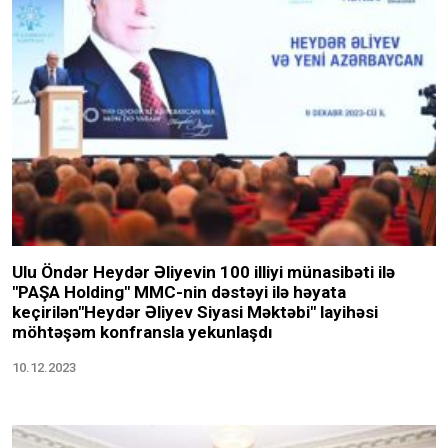
Ulu Öndər Heydər Əliyevin 100 illiyi münasibəti ilə
"PAŞA Holding" MMC-nin dəstəyi ilə həyata
keçirilən"Heydər Əliyev Siyasi Məktəbi" layihəsi
möhtəşəm konfransla yekunlaşdı
10.12.2023