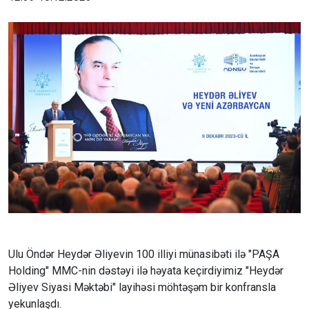
Ulu Öndər Heydər Əliyevin 100 illiyi münasibəti ilə "PAŞA
Holding" MMC-nin dəstəyi ilə həyata keçirdiyimiz "Heydər
Əliyev Siyasi Məktəbi" layihəsi möhtəşəm bir konfransla
yekunlaşdı.