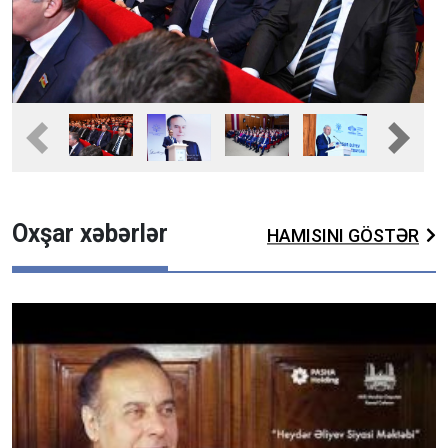
Fullscreen
Pause
Previous
Next
Oxşar xəbərlər
HAMISINI GÖSTƏR