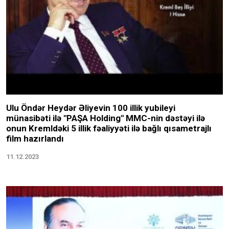
Ulu Öndər Heydər Əliyevin 100 illik yubileyi
münasibəti ilə "PAŞA Holding" MMC-nin dəstəyi ilə
onun Kremldəki 5 illik fəaliyyəti ilə bağlı qısametrajlı
film hazırlandı
11.12.2023