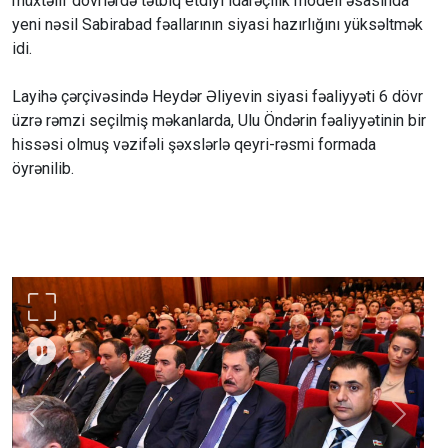
müxtəlif dövrlərdə tətbiq etdiyi idarəçilik modeli əsasında
yeni nəsil Sabirabad fəallarının siyasi hazırlığını yüksəltmək
idi.
Layihə çərçivəsində Heydər Əliyevin siyasi fəaliyyəti 6 dövr
üzrə rəmzi seçilmiş məkanlarda, Ulu Öndərin fəaliyyətinin bir
hissəsi olmuş vəzifəli şəxslərlə qeyri-rəsmi formada
öyrənilib.
Previous
Next