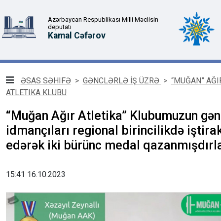
Azərbaycan Respublikası Milli Məclisin
deputatı
Kamal Cəfərov
ƏSAS SƏHIFƏ
>
GƏNCLƏRLƏ İŞ ÜZRƏ
>
“MUĞAN” AĞI
ATLETIKA KLUBU
“Muğan Ağır Atletika” Klubumuzun gən
idmançıları regional birincilikdə iştira
edərək iki bürünc medal qazanmışdırl
15:41 16.10.2023