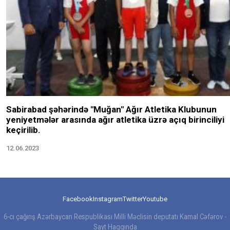
Sabirabad şəhərində "Muğan" Ağır Atletika Klubunun
yeniyetmələr arasında ağır atletika üzrə açıq birinciliyi
keçirilib.
12.06.2023
Facebook
Instagram
Twitter
Youtube
6-cı çağırış Azərbaycan Respublikası Milli Məclisin deputatı Kamal Cəfərov -
Sayt Haqqında