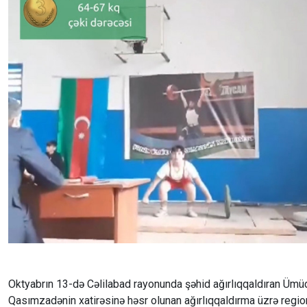
Oktyabrın 13-də Cəlilabad rayonunda şəhid ağırlıqqaldıran Ümü
Qasımzadənin xatirəsinə həsr olunan ağırlıqqaldırma üzrə regio