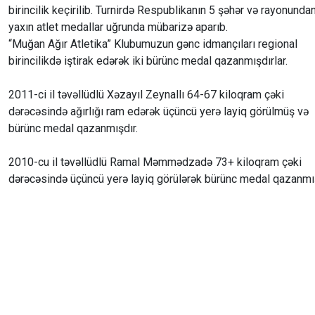
birincilik keçirilib. Turnirdə Respublikanın 5 şəhər və rayonunda
yaxın atlet medallar uğrunda mübarizə aparıb.
“Muğan Ağır Atletika” Klubumuzun gənc idmançıları regional
birincilikdə iştirak edərək iki bürünc medal qazanmışdırlar.
2011-ci il təvəllüdlü Xəzayıl Zeynallı 64-67 kiloqram çəki
dərəcəsində ağırlığı ram edərək üçüncü yerə layiq görülmüş və
bürünc medal qazanmışdır.
2010-cu il təvəllüdlü Ramal Məmmədzadə 73+ kiloqram çəki
dərəcəsində üçüncü yerə layiq görülərək bürünc medal qazanmış