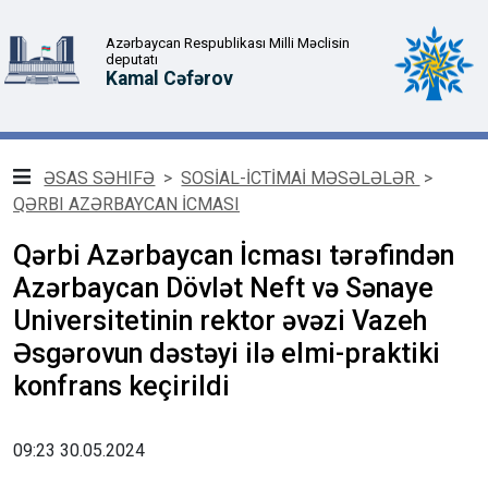
Azərbaycan Respublikası Milli Məclisin
deputatı
Kamal Cəfərov
ƏSAS SƏHIFƏ
>
SOSİAL-İCTİMAİ MƏSƏLƏLƏR
>
QƏRBI AZƏRBAYCAN İCMASI
Qərbi Azərbaycan İcması tərəfindən
Azərbaycan Dövlət Neft və Sənaye
Universitetinin rektor əvəzi Vazeh
Əsgərovun dəstəyi ilə elmi-praktiki
konfrans keçirildi
09:23 30.05.2024