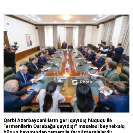
Qərbi Azərbaycanlıların geri qayıdış hüququ ilə
“ermənilərin Qarabağa qayıdışı” məsələsi beynəlxalq
hüquq baxımından tamamilə fərqli məsələlərdir