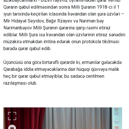
azərbaycanlıların - bizim rəyimiz öyrənilmədən qərar verilib.
Qərarın qəbul edilməsindən sonra Milli Şuranın 1918-ci il 1
iyun tarixində keçirilən iclasında İrəvandan olan şura üzvləri –
Mir Hidayət Seyidov, Bağır Rzayev və Nəriman bəy
Nərimanbəyov Milli Şuranın qərarına qarşı rəsmi etiraz
ediblər. Milli Şura isə İrəvandan olan üzvlərinin etiraz sənədini
müzakirə etməkdən imtina edərək onun protokola tikilməsi
barədə qərar qəbul edib.
Üçüncüsü ona görə birtərəfli qərardır ki, ermənilər gələcəkdə
Qarabağa iddia etməyəcəklərinə dair hüquqi qüvvəyə malik
heç bir qərar qəbul etməyiblər, bu sadəcə centlmen
razılaşması olub.