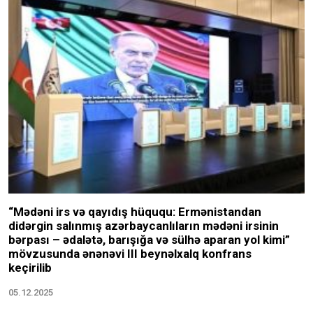
“Mədəni irs və qayıdış hüququ: Ermənistandan
didərgin salınmış azərbaycanlıların mədəni irsinin
bərpası – ədalətə, barışığa və sülhə aparan yol kimi”
mövzusunda ənənəvi III beynəlxalq konfrans
keçirilib
05.12.2025