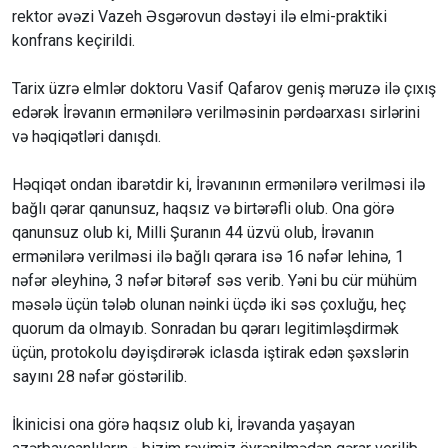
rektor əvəzi Vazeh Əsgərovun dəstəyi ilə elmi-praktiki
konfrans keçirildi.
Tarix üzrə elmlər doktoru Vasif Qafarov geniş məruzə ilə çıxış
edərək İrəvanın ermənilərə verilməsinin pərdəarxası sirlərini
və həqiqətləri danışdı.
Həqiqət ondan ibarətdir ki, İrəvanının ermənilərə verilməsi ilə
bağlı qərar qanunsuz, haqsız və birtərəfli olub. Ona görə
qanunsuz olub ki, Milli Şuranın 44 üzvü olub, İrəvanın
ermənilərə verilməsi ilə bağlı qərara isə 16 nəfər lehinə, 1
nəfər əleyhinə, 3 nəfər bitərəf səs verib. Yəni bu cür mühüm
məsələ üçün tələb olunan nəinki üçdə iki səs çoxluğu, heç
quorum da olmayıb. Sonradan bu qərarı legitimləşdirmək
üçün, protokolu dəyişdirərək iclasda iştirak edən şəxslərin
sayını 28 nəfər göstərilib.
İkinicisi ona görə haqsız olub ki, İrəvanda yaşayan