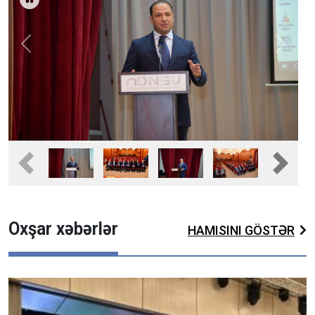
Previous
Next
Fullscreen
Pause
Previous
Next
Oxşar xəbərlər
HAMISINI GÖSTƏR