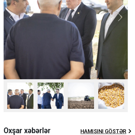
Previous
Next
Fullscreen
Pause
Oxşar xəbərlər
HAMISINI GÖSTƏR