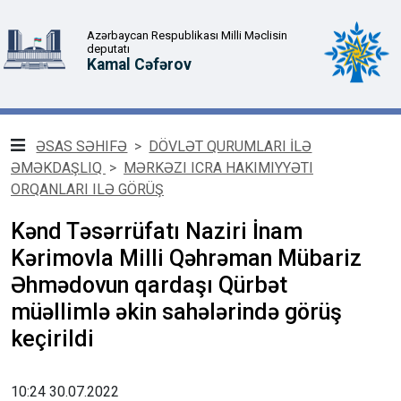
Azərbaycan Respublikası Milli Məclisin
deputatı
Kamal Cəfərov
ƏSAS SƏHIFƏ
>
DÖVLƏT QURUMLARI İLƏ
ƏMƏKDAŞLIQ
>
MƏRKƏZI ICRA HAKIMIYYƏTI
ORQANLARI ILƏ GÖRÜŞ
Kənd Təsərrüfatı Naziri İnam
Kərimovla Milli Qəhrəman Mübariz
Əhmədovun qardaşı Qürbət
müəllimlə əkin sahələrində görüş
keçirildi
10:24 30.07.2022