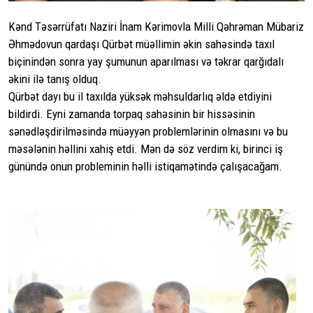
Kənd Təsərrüfatı Naziri İnam Kərimovla Milli Qəhrəman Mübariz
Əhmədovun qardaşı Qürbət müəllimin əkin sahəsində taxıl
biçinindən sonra yay şumunun aparılması və təkrar qarğıdalı
əkini ilə tanış olduq.
Qürbət dayı bu il taxılda yüksək məhsuldarlıq əldə etdiyini
bildirdi. Eyni zamanda torpaq sahəsinin bir hissəsinin
sənədləşdirilməsində müəyyən problemlərinin olmasını və bu
məsələnin həllini xahiş etdi. Mən də söz verdim ki, birinci iş
günündə onun probleminin həlli istiqamətində çalışacağam.