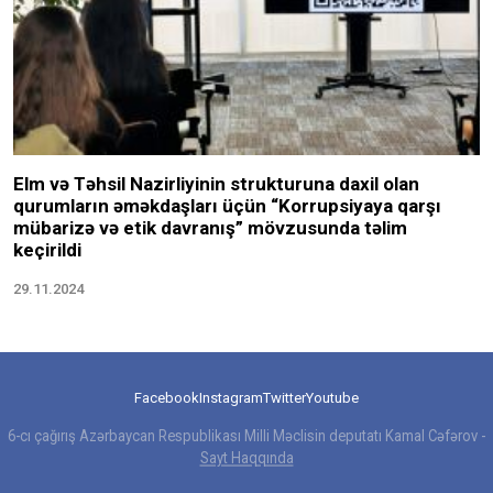
Elm və Təhsil Nazirliyinin strukturuna daxil olan
qurumların əməkdaşları üçün “Korrupsiyaya qarşı
mübarizə və etik davranış” mövzusunda təlim
keçirildi
29.11.2024
Facebook
Instagram
Twitter
Youtube
6-cı çağırış Azərbaycan Respublikası Milli Məclisin deputatı Kamal Cəfərov -
Sayt Haqqında