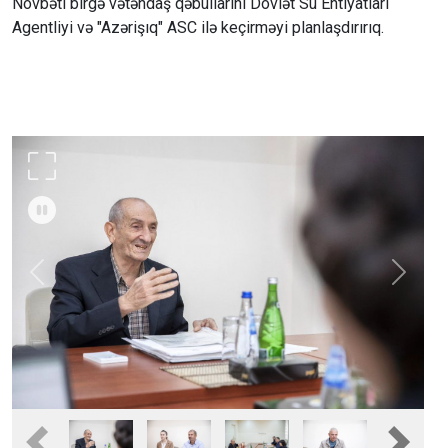
Növbəti birgə vətəndaş qəbullarını Dövlət Su Ehtiyatları
Agentliyi və "Azərişıq" ASC ilə keçirməyi planlaşdırırıq.
Previous
Next
Fullscreen
Pause