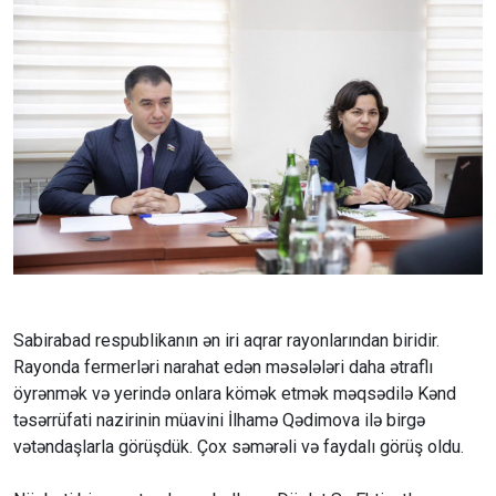
Sabirabad respublikanın ən iri aqrar rayonlarından biridir.
Rayonda fermerləri narahat edən məsələləri daha ətraflı
öyrənmək və yerində onlara kömək etmək məqsədilə Kənd
təsərrüfati nazirinin müavini İlhamə Qədimova ilə birgə
vətəndaşlarla görüşdük. Çox səmərəli və faydalı görüş oldu.