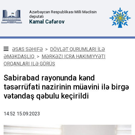
Azərbaycan Respublikası Milli Məclisin
deputatı
Kamal Cəfərov
ƏSAS SƏHIFƏ
>
DÖVLƏT QURUMLARI İLƏ
ƏMƏKDAŞLIQ
>
MƏRKƏZI ICRA HAKIMIYYƏTI
ORQANLARI ILƏ GÖRÜŞ
Sabirabad rayonunda kənd
təsərrüfati nazirinin müavini ilə birgə
vətəndaş qəbulu keçirildi
14:52 15.09.2023